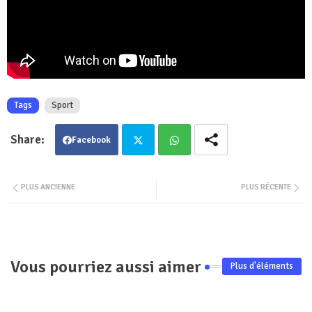
Tags
Sport
Facebook
Twit
Wha
PLUS ANCIENNE
PLUS RÉCENTE
ter
tsa
pp
Vous pourriez aussi aimer
Plus d'éléments