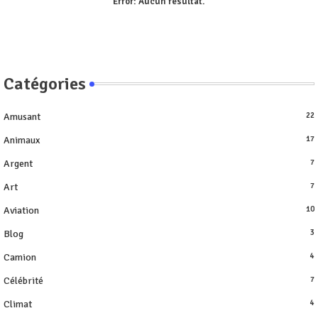
Error:
Aucun résultat.
Catégories
Amusant
22
Animaux
17
Argent
7
Art
7
Aviation
10
Blog
3
Camion
4
Célébrité
7
Climat
4