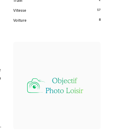
Train
Vitesse
17
Voiture
8
e
a
-