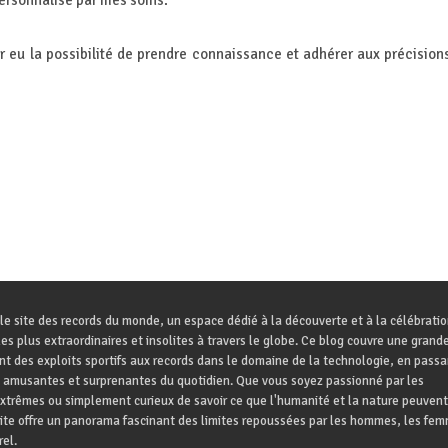
ersonnalisé par mes soins.
oir eu la possibilité de prendre connaissance et adhérer aux précision
le site des records du monde, un espace dédié à la découverte et à la célébrati
es plus extraordinaires et insolites à travers le globe. Ce blog couvre une grande
ant des exploits sportifs aux records dans le domaine de la technologie, en passa
 amusantes et surprenantes du quotidien. Que vous soyez passionné par les
trêmes ou simplement curieux de savoir ce que l'humanité et la nature peuvent
site offre un panorama fascinant des limites repoussées par les hommes, les fem
el.