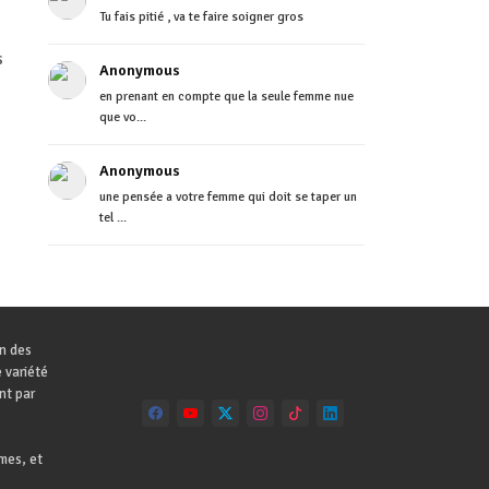
Tu fais pitié , va te faire soigner gros
s
Anonymous
en prenant en compte que la seule femme nue
que vo...
Anonymous
une pensée a votre femme qui doit se taper un
tel ...
on des
 variété
nt par
mes, et