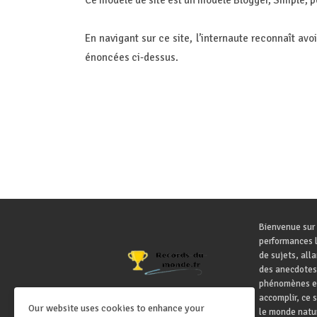
Ce modèle de site est un modèle Blogger, Simple, p
En navigant sur ce site, l’internaute reconnaît av
énoncées ci-dessus.
Bienvenue sur 
performances l
de sujets, all
des anecdotes
phénomènes ex
accomplir, ce 
Our website uses cookies to enhance your
le monde natur