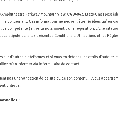
s de cet article, j'ai choisi de rester anonyme.
00 Amphitheatre Parkway Mountain View, CA 94043, États-Unis) possèd
es me concernant. Ces informations ne peuvent être révélées qu' en ca
tive compétente (en vertu notamment d'une réquisition, d'une citatio
l que stipulé dans les présentes Conditions d'Utilisations et les Règle
es sur d'autres plateformes et si vous en détenez les droits d'auteurs e
illez m'en informer via le formulaire de contact.
uent pas une validation de ce site ou de son contenu. Il vous appartien
rit critique.
sonnelles :