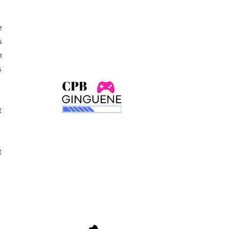
e
s
n
s
t
t