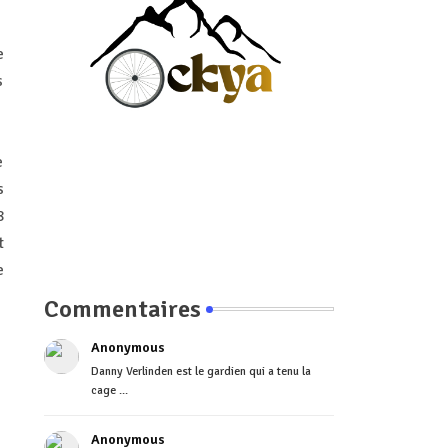
e
s
e
s
8
t
e
Commentaires
Anonymous
Danny Verlinden est le gardien qui a tenu la
cage ...
Anonymous