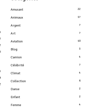
Amusant
22
Animaux
17
Argent
7
u
Art
7
e
Aviation
10
e
Blog
3
u
Camion
4
Célébrité
7
n
Climat
4
a
Collection
6
z
Danse
2
Enfant
2
Femme
4