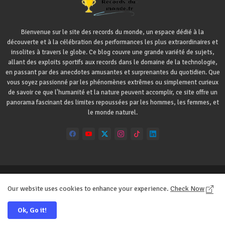
Bienvenue sur le site des records du monde, un espace dédié à la
découverte et à la célébration des performances les plus extraordinaires et
insolites à travers le globe. Ce blog couvre une grande variété de sujets,
allant des exploits sportifs aux records dans le domaine de la technologie,
en passant par des anecdotes amusantes et surprenantes du quotidien. Que
vous soyez passionné par les phénomènes extrêmes ou simplement curieux
de savoir ce que l'humanité et la nature peuvent accomplir, ce site offre un
panorama fascinant des limites repoussées par les hommes, les femmes, et
le monde naturel.
Accueil
A propos
Contact
Our website uses cookies to enhance your experience.
Check Now
Règles de confidentialité
Ok, Go it!
All Right Reserved Copyright ©