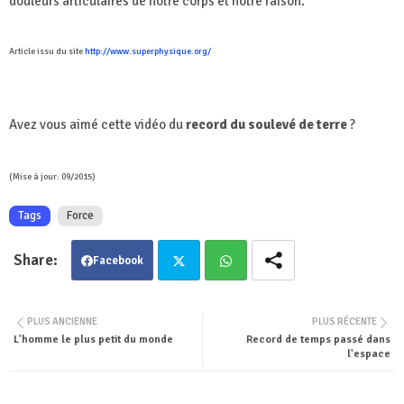
douleurs articulaires de notre corps et notre raison.
Article issu du site
http://www.superphysique.org/
Avez vous aimé cette vidéo du
record du soulevé de terre
?
(Mise à jour: 09/2015)
Tags
Force
Facebook
Twit
Wha
PLUS ANCIENNE
PLUS RÉCENTE
L'homme le plus petit du monde
Record de temps passé dans
ter
tsa
l'espace
pp