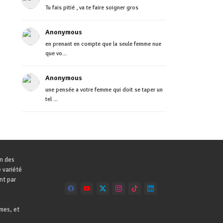
Tu fais pitié , va te faire soigner gros
Anonymous
en prenant en compte que la seule femme nue
que vo...
Anonymous
une pensée a votre femme qui doit se taper un
tel ...
on des
 variété
nt par
mes, et