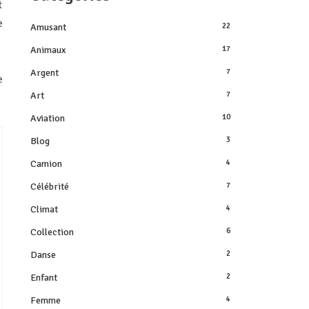
t
e
Amusant
22
Animaux
17
Argent
7
e
Art
7
Aviation
10
Blog
3
Camion
4
Célébrité
7
Climat
4
Collection
6
Danse
2
Enfant
2
Femme
4