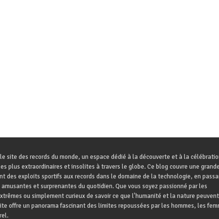
le site des records du monde, un espace dédié à la découverte et à la célébrati
es plus extraordinaires et insolites à travers le globe. Ce blog couvre une grande
ant des exploits sportifs aux records dans le domaine de la technologie, en passa
 amusantes et surprenantes du quotidien. Que vous soyez passionné par les
trêmes ou simplement curieux de savoir ce que l'humanité et la nature peuvent
site offre un panorama fascinant des limites repoussées par les hommes, les fem
el.