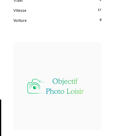
Train
Vitesse
17
Voiture
8