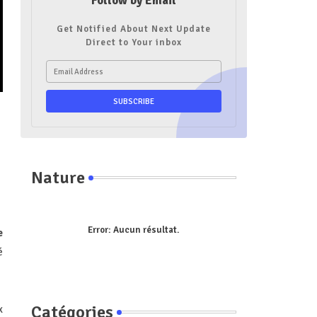
Follow by Email
Get Notified About Next Update
Direct to Your inbox
Nature
Error:
Aucun résultat.
e
é
Catégories
x