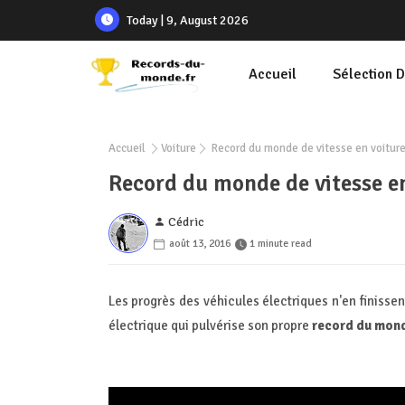
Today | 9, August 2026
Accueil
Sélection 
Accueil
Voiture
Record du monde de vitesse en voiture
Record du monde de vitesse en
Cédric
août 13, 2016
1 minute read
Les progrès des véhicules électriques n'en finiss
électrique qui pulvérise son propre
record du mond