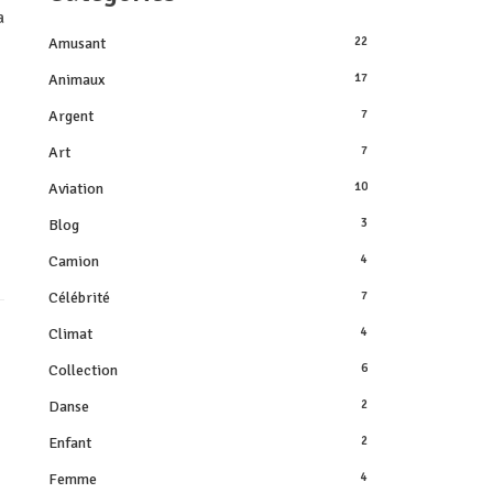
a
Amusant
22
Animaux
17
Argent
7
Art
7
Aviation
10
Blog
3
Camion
4
Célébrité
7
Climat
4
Collection
6
Danse
2
Enfant
2
Femme
4