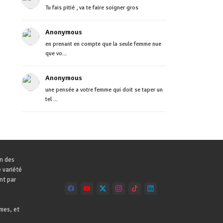
Tu fais pitié , va te faire soigner gros
Anonymous
en prenant en compte que la seule femme nue
que vo...
Anonymous
une pensée a votre femme qui doit se taper un
tel ...
on des
 variété
nt par
mes, et