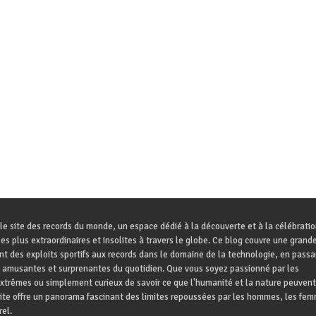
le site des records du monde, un espace dédié à la découverte et à la célébrati
es plus extraordinaires et insolites à travers le globe. Ce blog couvre une grande
ant des exploits sportifs aux records dans le domaine de la technologie, en passa
 amusantes et surprenantes du quotidien. Que vous soyez passionné par les
trêmes ou simplement curieux de savoir ce que l'humanité et la nature peuvent
site offre un panorama fascinant des limites repoussées par les hommes, les fem
el.