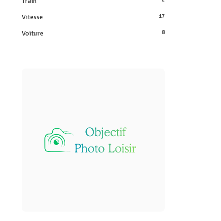
Train
Vitesse
17
Voiture
8