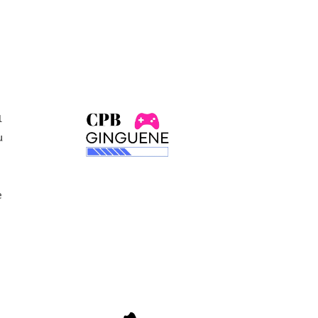
1
u
e