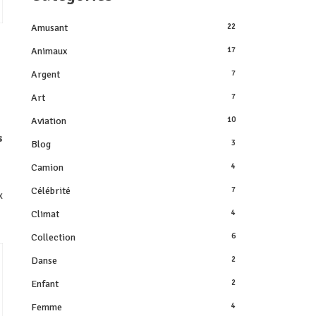
Amusant
22
Animaux
17
Argent
7
Art
7
Aviation
10
s
Blog
3
Camion
4
Célébrité
7
x
Climat
4
Collection
6
Danse
2
Enfant
2
Femme
4