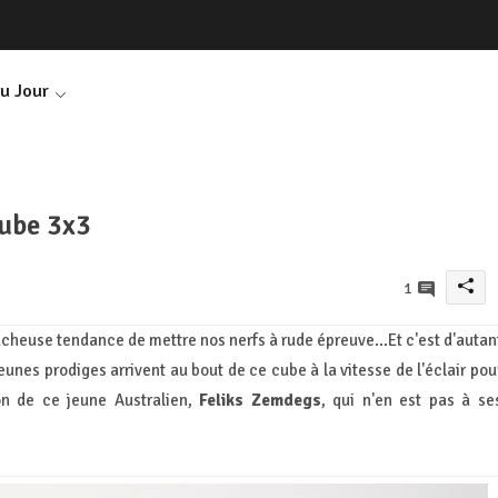
Du Jour
ube 3x3
1
âcheuse tendance de mettre nos nerfs à rude épreuve...Et c'est d'autan
jeunes prodiges arrivent au bout de ce cube à la vitesse de l'éclair pou
on de ce jeune Australien,
Feliks Zemdegs
, qui n'en est pas à se