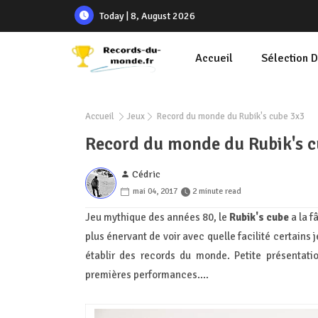
Today | 8, August 2026
Accueil
Sélection 
Accueil
Jeux
Record du monde du Rubik's cube 3x3
Record du monde du Rubik's c
Cédric
mai 04, 2017
2 minute read
Jeu mythique des années 80, le
Rubik's cube
a la f
plus énervant de voir avec quelle facilité certains 
établir des records du monde. Petite présentati
premières performances....