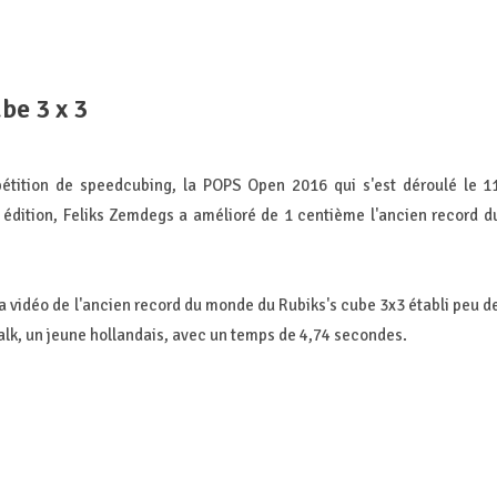
be 3 x 3
étition de speedcubing, la POPS Open 2016 qui s'est déroulé le 1
édition, Feliks Zemdegs a amélioré de 1 centième l'ancien record d
i la vidéo de l'ancien record du monde du Rubiks's cube 3x3 établi peu d
alk, un jeune hollandais, avec un temps de 4,74 secondes.