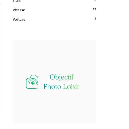
Train
Vitesse
17
Voiture
8