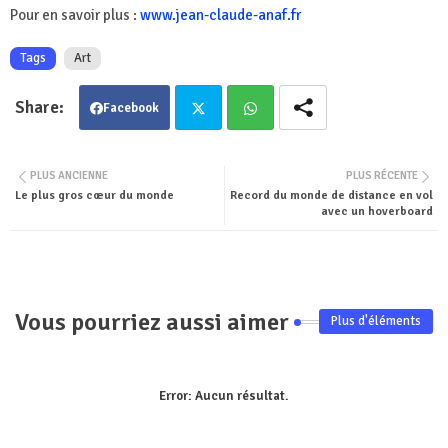
Pour en savoir plus :
www.jean-claude-anaf.fr
Tags
Art
Facebook
Twit
Wha
PLUS ANCIENNE
PLUS RÉCENTE
Le plus gros cœur du monde
Record du monde de distance en vol
ter
tsa
avec un hoverboard
pp
Vous pourriez aussi aimer
Plus d'éléments
Error:
Aucun résultat.