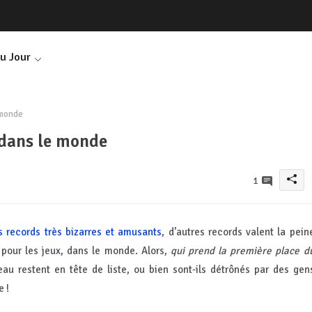
Du Jour
 monde
 dans le monde
1
s records très bizarres et amusants
, d’autres records valent la pein
 pour les jeux, dans le monde. Alors,
qui prend la première place d
eau restent en tête de liste, ou bien sont-ils détrônés par des gen
e !