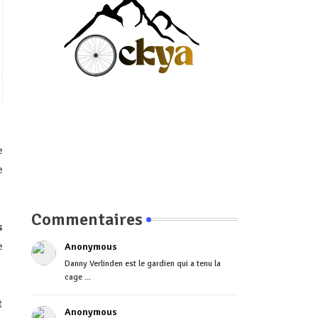
e
e
Commentaires
s
e
Anonymous
Danny Verlinden est le gardien qui a tenu la
cage ...
t
Anonymous