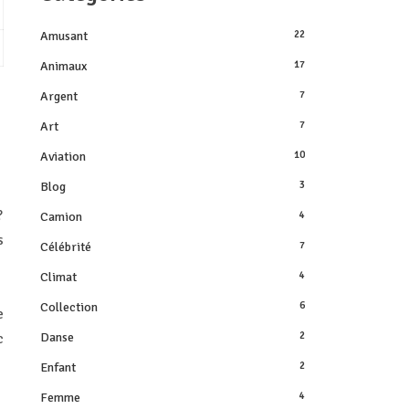
Amusant
22
Animaux
17
Argent
7
Art
7
Aviation
10
Blog
3
?
Camion
4
s
Célébrité
7
Climat
4
Collection
6
e
Danse
2
c
Enfant
2
Femme
4