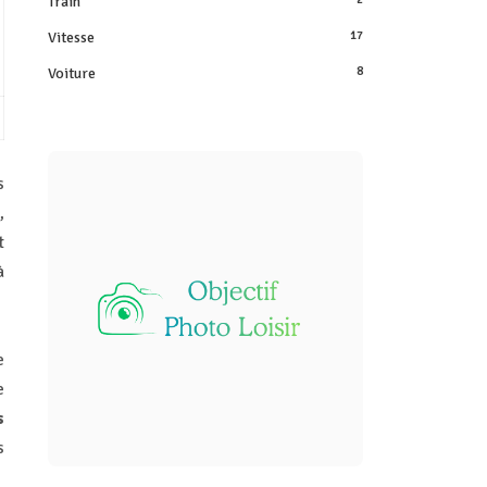
Train
Vitesse
17
Voiture
8
s
,
t
à
e
e
s
s