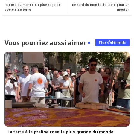
Record du monde d'épluchage de
Record du monde de laine pour un
ter
tsa
pomme de terre
mouton
pp
Vous pourriez aussi aimer
Plus d'éléments
La tarte à la praline rose la plus grande du monde