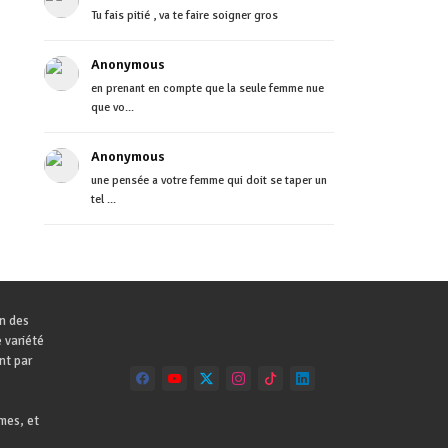
Tu fais pitié , va te faire soigner gros
Anonymous
en prenant en compte que la seule femme nue
que vo...
Anonymous
une pensée a votre femme qui doit se taper un
tel ...
on des
 variété
nt par
mes, et