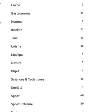
.
Force
2
Gastronomie
14
Homme
7
e
Insolite
11
Jeux
11
Loisirs
11
Musique
1
Nature
5
Objet
4
Sciences & Techniques
19
Société
3
Sport
40
Sport Extrême
20
2