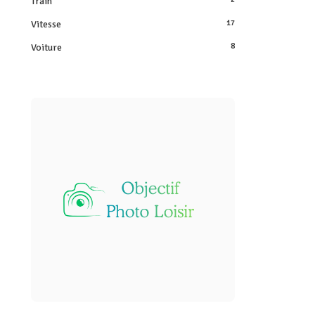
Train
Vitesse
17
Voiture
8