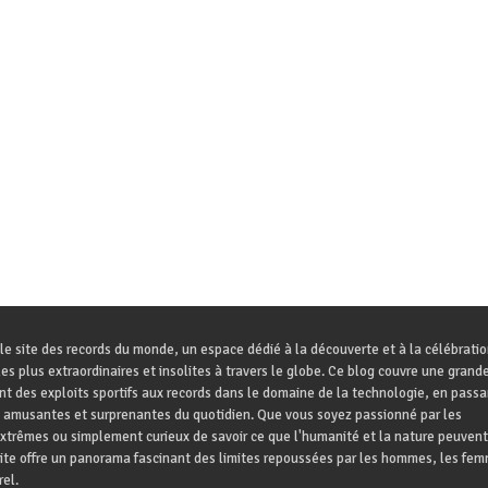
le site des records du monde, un espace dédié à la découverte et à la célébrati
es plus extraordinaires et insolites à travers le globe. Ce blog couvre une grande
ant des exploits sportifs aux records dans le domaine de la technologie, en passa
 amusantes et surprenantes du quotidien. Que vous soyez passionné par les
trêmes ou simplement curieux de savoir ce que l'humanité et la nature peuvent
site offre un panorama fascinant des limites repoussées par les hommes, les fem
el.