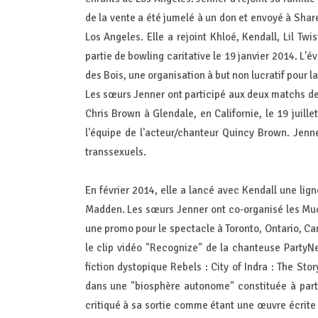
de la vente a été jumelé à un don et envoyé à Shar
Los Angeles. Elle a rejoint Khloé, Kendall, Lil Tw
partie de bowling caritative le 19 janvier 2014. L'
des Bois, une organisation à but non lucratif pour l
Les sœurs Jenner ont participé aux deux matchs de 
Chris Brown à Glendale, en Californie, le 19 juille
l'équipe de l'acteur/chanteur Quincy Brown. Jenn
transsexuels.
En février 2014, elle a lancé avec Kendall une lig
Madden. Les sœurs Jenner ont co-organisé les Muc
une promo pour le spectacle à Toronto, Ontario, Ca
le clip vidéo "Recognize" de la chanteuse PartyN
fiction dystopique Rebels : City of Indra : The Stor
dans une "biosphère autonome" constituée à parti
critiqué à sa sortie comme étant une œuvre écrite