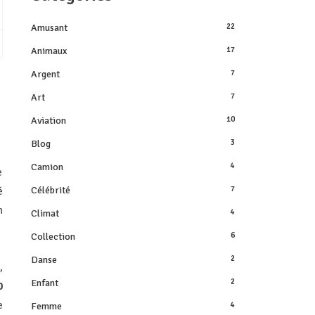
Amusant
22
Animaux
17
Argent
7
Art
7
Aviation
10
Blog
3
Camion
4
e
Célébrité
7
é
n
Climat
4
Collection
6
Danse
2
,
Enfant
2
0
e
Femme
4