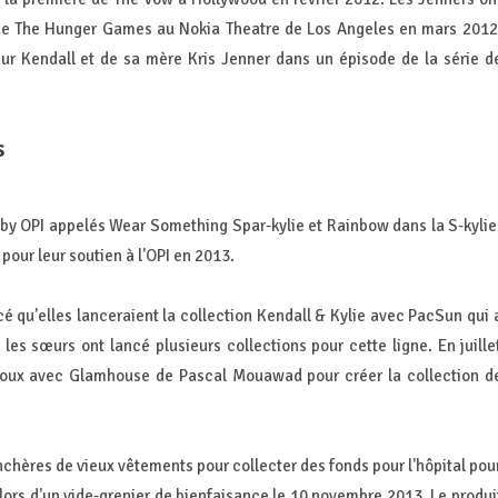
 de The Hunger Games au Nokia Theatre de Los Angeles en mars 2012
œur Kendall et de sa mère Kris Jenner dans un épisode de la série d
s
 by OPI appelés Wear Something Spar-kylie et Rainbow dans la S-kylie
pour leur soutien à l'OPI en 2013.
 qu'elles lanceraient la collection Kendall & Kylie avec PacSun qui 
les sœurs ont lancé plusieurs collections pour cette ligne. En juille
ijoux avec Glamhouse de Pascal Mouawad pour créer la collection d
chères de vieux vêtements pour collecter des fonds pour l'hôpital pou
 lors d'un vide-grenier de bienfaisance le 10 novembre 2013. Le produi