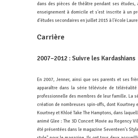
dans des pièces de théâtre pendant ses études, 
enseignement à domicile et s'est inscrite à un 
d'études secondaires en juillet 2015 à l'école Laurel
Carrière
2007–2012 : Suivre les Kardashians
En 2007, Jenner, ainsi que ses parents et ses fr
apparaître dans la série télévisée de téléréalit
professionnelle des membres de leur famille. La sé
création de nombreuses spin-offs, dont Kourtney 
Kourtney et Khloé Take The Hamptons, dans laquelle 
animé Glee : The 3D Concert Movie au Regency Vill
été présentées dans le magazine Seventeen's Styl
style" pour le magazine. Ils ont tous deux accueil