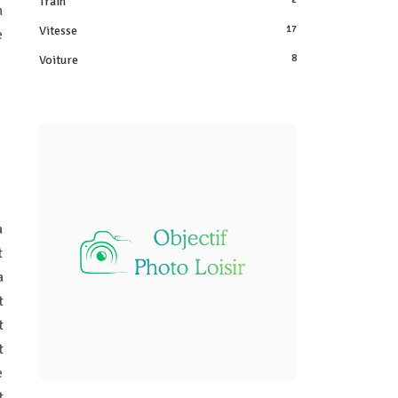
Train
n
Vitesse
17
e
Voiture
8
à
t
a
t
t
t
e
t