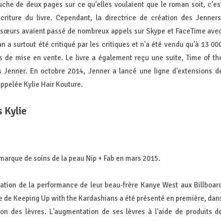
uche de deux pages sur ce qu'elles voulaient que le roman soit, c'es
criture du livre. Cependant, la directrice de création des Jenners
 sœurs avaient passé de nombreux appels sur Skype et FaceTime ave
a surtout été critiqué par les critiques et n'a été vendu qu'à 13 00
 de mise en vente. Le livre a également reçu une suite, Time of th
s Jenner. En octobre 2014, Jenner a lancé une ligne d'extensions d
appelée Kylie Hair Kouture.
 Kylie
arque de soins de la peau Nip + Fab en mars 2015.
tation de la performance de leur beau-frère Kanye West aux Billboar
 de Keeping Up with the Kardashians a été présenté en première, dan
n des lèvres. L'augmentation de ses lèvres à l'aide de produits d