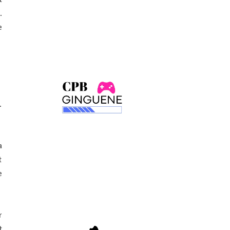
.
e
.
a
t
e
r
t