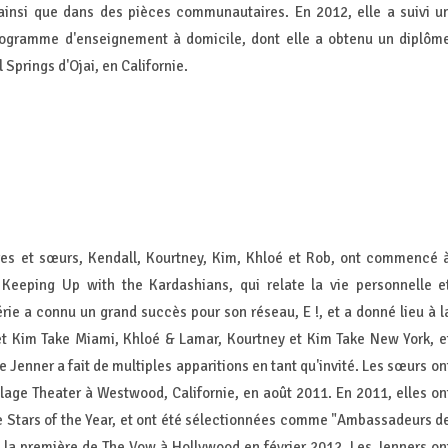
ainsi que dans des pièces communautaires. En 2012, elle a suivi u
programme d'enseignement à domicile, dont elle a obtenu un diplôm
 Springs d'Ojai, en Californie.
ères et sœurs, Kendall, Kourtney, Kim, Khloé et Rob, ont commencé 
é Keeping Up with the Kardashians, qui relate la vie personnelle e
rie a connu un grand succès pour son réseau, E !, et a donné lieu à l
et Kim Take Miami, Khloé & Lamar, Kourtney et Kim Take New York, e
Jenner a fait de multiples apparitions en tant qu'invité. Les sœurs on
age Theater à Westwood, Californie, en août 2011. En 2011, elles on
e Stars of the Year, et ont été sélectionnées comme "Ambassadeurs d
li la première de The Vow à Hollywood en février 2012. Les Jenners on