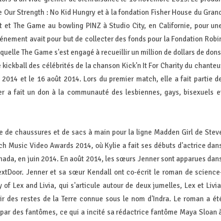
e Our Strength : No Kid Hungry et à la fondation Fisher House du Gran
ist et The Game au bowling PINZ à Studio City, en Californie, pour un
événement avait pour but de collecter des fonds pour la Fondation Robi
aquelle The Game s'est engagé à recueillir un million de dollars de dons
kickball des célébrités de la chanson Kick'n It For Charity du chanteu
t 2014 et le 16 août 2014. Lors du premier match, elle a fait partie d
er a fait un don à la communauté des lesbiennes, gays, bisexuels e
ne de chaussures et de sacs à main pour la ligne Madden Girl de Stev
h Music Video Awards 2014, où Kylie a fait ses débuts d'actrice dan
nada, en juin 2014. En août 2014, les sœurs Jenner sont apparues dan
extDoor. Jenner et sa sœur Kendall ont co-écrit le roman de science
y of Lex and Livia, qui s'articule autour de deux jumelles, Lex et Livia
r des restes de la Terre connue sous le nom d'Indra. Le roman a ét
 par des fantômes, ce qui a incité sa rédactrice fantôme Maya Sloan 