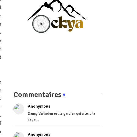
d
e
n
.
r
e
t
e
s
Commentaires
s
Anonymous
-
Danny Verlinden est le gardien qui a tenu la
,
cage ...
é
à
Anonymous