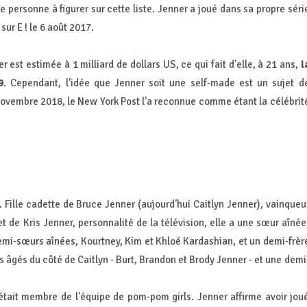
une personne à figurer sur cette liste. Jenner a joué dans sa propre séri
sur E ! le 6 août 2017.
er est estimée à 1 milliard de dollars US, ce qui fait d'elle, à 21 ans,
l
9
. Cependant, l'idée que Jenner soit une self-made est un sujet d
 novembre 2018, le New York Post l'a reconnue comme étant la célébrit
. Fille cadette de Bruce Jenner (aujourd'hui Caitlyn Jenner), vainqueu
 de Kris Jenner, personnalité de la télévision, elle a une sœur aînée
s demi-sœurs aînées, Kourtney, Kim et Khloé Kardashian, et un demi-frèr
s âgés du côté de Caitlyn - Burt, Brandon et Brody Jenner - et une demi
 était membre de l'équipe de pom-pom girls. Jenner affirme avoir jou