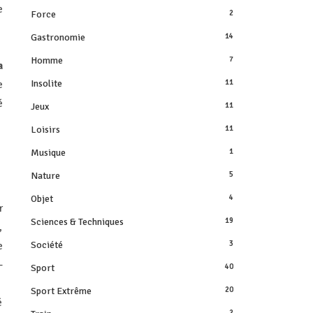
e
Force
2
Gastronomie
14
Homme
7
a
Insolite
11
e
é
Jeux
11
Loisirs
11
Musique
1
Nature
5
Objet
4
r
Sciences & Techniques
19
,
Société
3
e
-
Sport
40
Sport Extrême
20
é
2