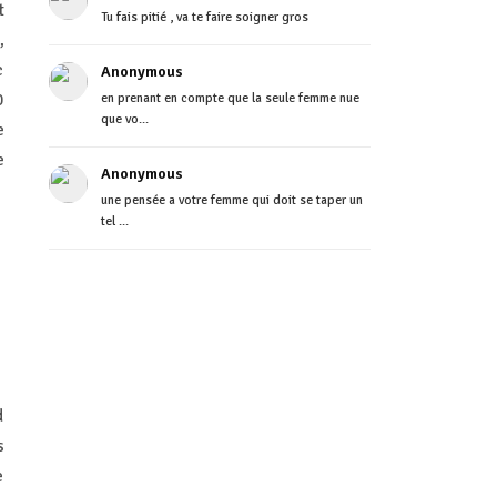
t
Tu fais pitié , va te faire soigner gros
,
c
Anonymous
0
en prenant en compte que la seule femme nue
que vo...
e
e
Anonymous
une pensée a votre femme qui doit se taper un
tel ...
d
s
e