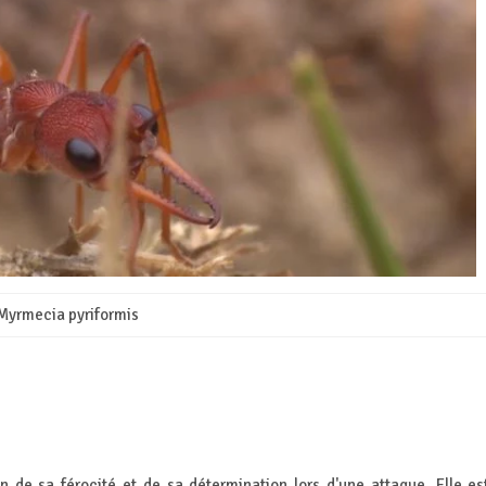
Myrmecia pyriformis
de sa férocité et de sa détermination lors d'une attaque. Elle es