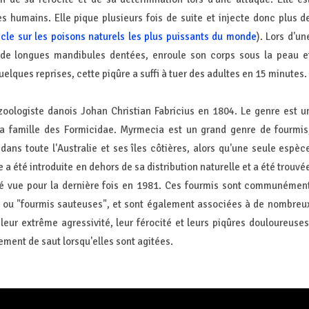
s humains. Elle pique plusieurs fois de suite et injecte donc plus d
icle sur les poisons naturels les plus puissants du monde
). Lors d'un
 de longues mandibules dentées, enroule son corps sous la peau e
elques reprises, cette piqûre a suffi à tuer des adultes en 15 minutes.
zoologiste danois Johan Christian Fabricius en 1804. Le genre est u
a famille des Formicidae. Myrmecia est un grand genre de fourmis
ns toute l'Australie et ses îles côtières, alors qu'une seule espèc
 été introduite en dehors de sa distribution naturelle et a été trouvé
té vue pour la dernière fois en 1981. Ces fourmis sont communémen
 ou "fourmis sauteuses", et sont également associées à de nombreu
eur extrême agressivité, leur férocité et leurs piqûres douloureuses
ment de saut lorsqu'elles sont agitées.