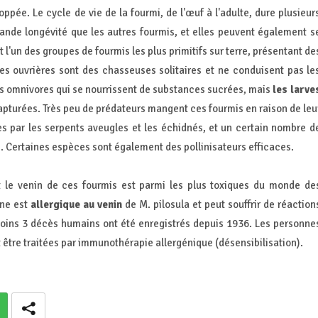
pée. Le cycle de vie de la fourmi, de l'œuf à l'adulte, dure plusieur
nde longévité que les autres fourmis, et elles peuvent également s
l'un des groupes de fourmis les plus primitifs sur terre, présentant de
es ouvrières sont des chasseuses solitaires et ne conduisent pas le
des omnivores qui se nourrissent de substances sucrées, mais
les larve
apturées. Très peu de prédateurs mangent ces fourmis en raison de leu
s par les serpents aveugles et les échidnés, et un certain nombre d
ée. Certaines espèces sont également des pollinisateurs efficaces.
t le venin de ces fourmis est parmi les plus toxiques du monde de
ine est
allergique au venin
de M. pilosula et peut souffrir de réaction
moins 3 décès humains ont été enregistrés depuis 1936. Les personne
 être traitées par immunothérapie allergénique (désensibilisation).