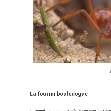
La fourmi bouledogue
La fourmi bouledogue a mérité son nom en raison 