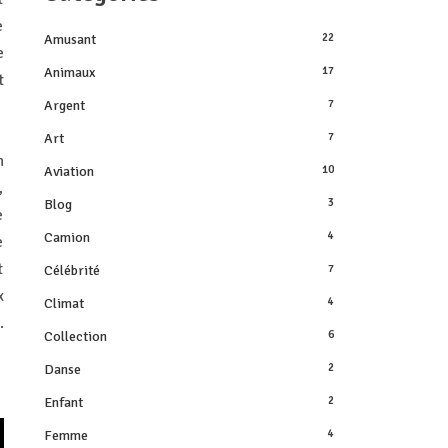
e
Amusant
22
e
Animaux
17
t
Argent
7
Art
7
n
Aviation
10
,
Blog
3
e
Camion
4
e
t
Célébrité
7
x
Climat
4
.
Collection
6
Danse
2
Enfant
2
Femme
4