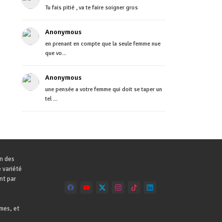
Tu fais pitié , va te faire soigner gros
Anonymous
en prenant en compte que la seule femme nue
que vo...
Anonymous
une pensée a votre femme qui doit se taper un
tel ...
on des
 variété
nt par
mes, et