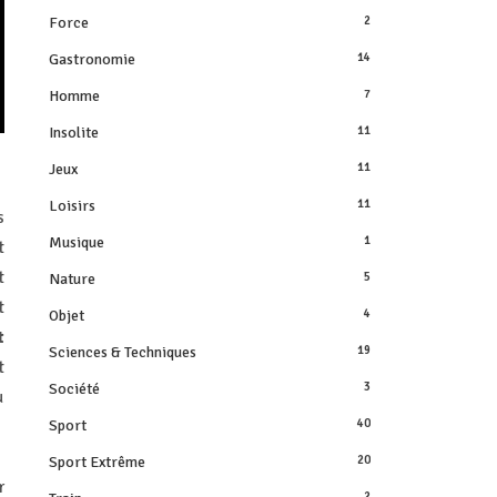
Force
2
Gastronomie
14
Homme
7
Insolite
11
Jeux
11
Loisirs
11
s
Musique
1
t
t
Nature
5
t
Objet
4
t
Sciences & Techniques
19
t
Société
3
u
Sport
40
Sport Extrême
20
r
2