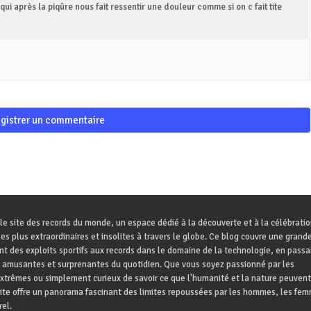
 qui après la piqûre nous fait ressentir une douleur comme si on c fait tite
gistrer un commentaire
le site des records du monde, un espace dédié à la découverte et à la célébrati
es plus extraordinaires et insolites à travers le globe. Ce blog couvre une grande
ant des exploits sportifs aux records dans le domaine de la technologie, en passa
 amusantes et surprenantes du quotidien. Que vous soyez passionné par les
trêmes ou simplement curieux de savoir ce que l'humanité et la nature peuvent
site offre un panorama fascinant des limites repoussées par les hommes, les fem
el.