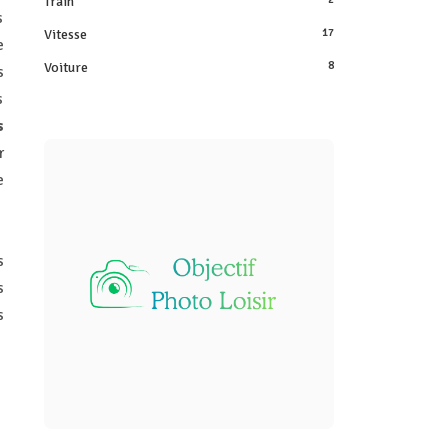
Train
s
Vitesse
17
e
Voiture
8
s
s
s
r
e
s
s
s