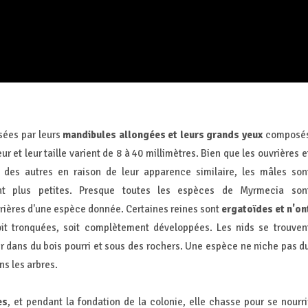
sées par leurs
mandibules allongées et leurs grands yeux
composé
r et leur taille varient de 8 à 40 millimètres. Bien que les ouvrières e
es des autres en raison de leur apparence similaire, les mâles son
ent plus petites. Presque toutes les espèces de Myrmecia son
rières d'une espèce donnée. Certaines reines sont
ergatoïdes et n'on
soit tronquées, soit complètement développées. Les nids se trouven
er dans du bois pourri et sous des rochers. Une espèce ne niche pas d
ns les arbres.
es
, et pendant la fondation de la colonie, elle chasse pour se nourri