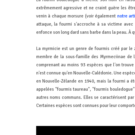
extrêmement agressive et ne craint guère les être
venin à chaque morsure (voir également
notre art
attaque, la fourmi s'accroche à sa victime avec
enfonce son long dard sans barbe dans la peau. À qu
La myrmicie est un genre de fourmis créé par le 
membre de la sous-famille des Myrmeciinae de l
comprenant au moins 93 espèces que l'on trouve da
n'est connue qu'en Nouvelle-Calédonie. Une espèce a
en Nouvelle-Zélande en 1940, mais la fourmi a é
appelées "fourmis taureau", "fourmis bouledogue"
autres noms communs. Elles se caractérisent par l
Certaines espèces sont connues pour leur comporte