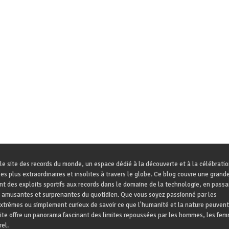
le site des records du monde, un espace dédié à la découverte et à la célébrati
es plus extraordinaires et insolites à travers le globe. Ce blog couvre une grande
ant des exploits sportifs aux records dans le domaine de la technologie, en passa
 amusantes et surprenantes du quotidien. Que vous soyez passionné par les
trêmes ou simplement curieux de savoir ce que l'humanité et la nature peuvent
site offre un panorama fascinant des limites repoussées par les hommes, les fem
el.