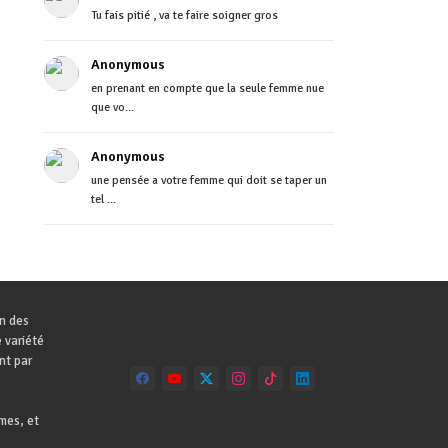
Tu fais pitié , va te faire soigner gros
Anonymous
en prenant en compte que la seule femme nue
que vo...
Anonymous
une pensée a votre femme qui doit se taper un
tel ...
on des
 variété
nt par
mes, et