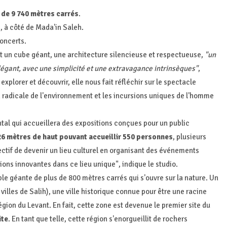
 de 9 740 mètres carrés
.
), à côté de Mada'in Saleh.
concerts.
est un cube géant, une architecture silencieuse et respectueuse,
"un
 élégant, avec une simplicité et une extravagance intrinsèques"
,
explorer et découvrir, elle nous fait réfléchir sur le spectacle
 radicale de l'environnement et les incursions uniques de l'homme
tal qui accueillera des expositions conçues pour un public
26 mètres de haut pouvant accueillir 550 personnes
, plusieurs
jectif de devenir un lieu culturel en organisant des événements
ons innovantes dans ce lieu unique", indique le studio.
le géante de plus de 800 mètres carrés qui s'ouvre sur la nature. Un
 villes de Salih), une ville historique connue pour être une racine
égion du Levant. En fait, cette zone est devenue le premier site du
ite
. En tant que telle, cette région s'enorgueillit de rochers