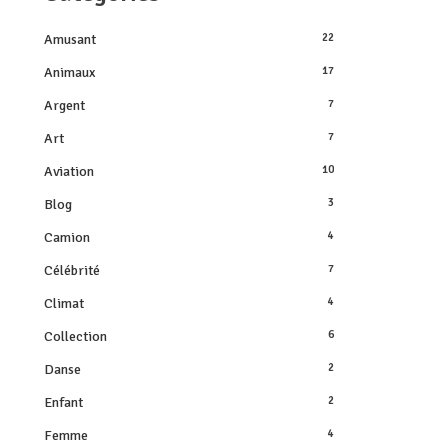
Amusant
22
Animaux
17
Argent
7
Art
7
Aviation
10
Blog
3
Camion
4
Célébrité
7
Climat
4
Collection
6
Danse
2
Enfant
2
Femme
4