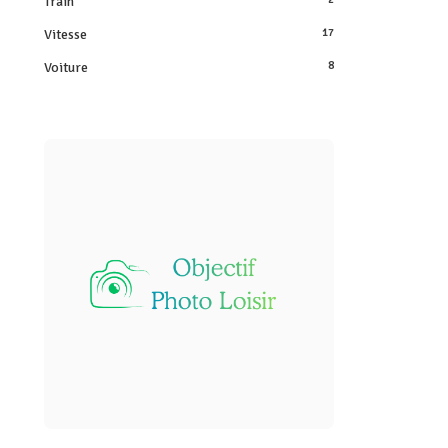
Train
Vitesse
17
Voiture
8