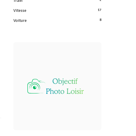
Train
Vitesse
17
Voiture
8