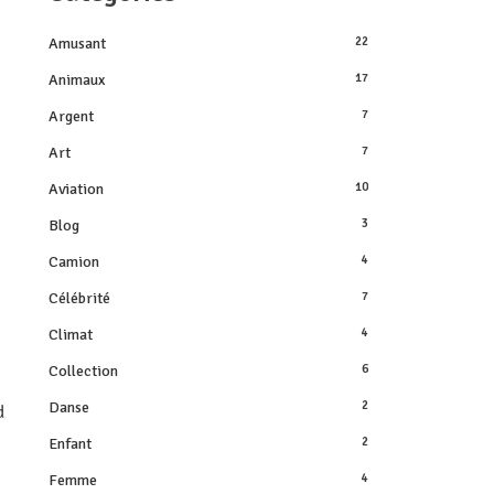
Amusant
22
Animaux
17
Argent
7
Art
7
Aviation
10
Blog
3
Camion
4
Célébrité
7
Climat
4
Collection
6
Danse
2
d
Enfant
2
Femme
4