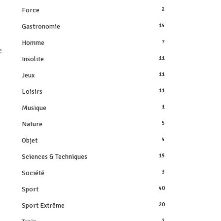
Force
2
Gastronomie
14
Homme
7
c
Insolite
11
Jeux
11
Loisirs
11
Musique
1
Nature
5
Objet
4
Sciences & Techniques
19
Société
3
Sport
40
Sport Extrême
20
2