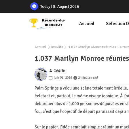
Today | 8, August 2026
Accueil
Sélection 
Accueil
Insolite
1.037 Marilyn Monroe réunies : le reco
1.037 Marilyn Monroe réunies 
Cédric
juin 01, 2026
2 minute read
Palm Springs a vécu une scène totalement irréelle.
éclatant et, partout, le même visage iconique. À l’o
débarquer plus de 1.000 personnes déguisées en sta
fou, c’est que l’objectif de départ paraissait déjà a
Sur le papier, l’idée semblait simple : réunir un ma