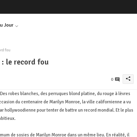
Du Jour
rd fou
: le record fou
0
 Des robes blanches, des perruques blond platine, du rouge à lèvres
ccasion du centenaire de Marilyn Monroe, la ville californienne a vu
r hollywoodienne pour tenter de battre un record mondial. Et le plus
mbitieux.
ximum de sosies de Marilyn Monroe dans un même lieu. En réalité, il