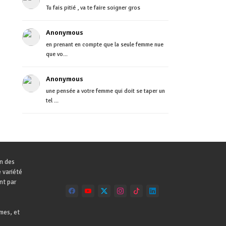
Tu fais pitié , va te faire soigner gros
Anonymous
en prenant en compte que la seule femme nue
que vo...
Anonymous
une pensée a votre femme qui doit se taper un
tel ...
on des
 variété
nt par
mes, et