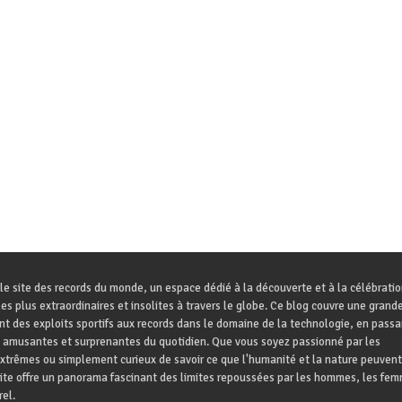
le site des records du monde, un espace dédié à la découverte et à la célébrati
es plus extraordinaires et insolites à travers le globe. Ce blog couvre une grande
ant des exploits sportifs aux records dans le domaine de la technologie, en passa
 amusantes et surprenantes du quotidien. Que vous soyez passionné par les
trêmes ou simplement curieux de savoir ce que l'humanité et la nature peuvent
site offre un panorama fascinant des limites repoussées par les hommes, les fem
el.